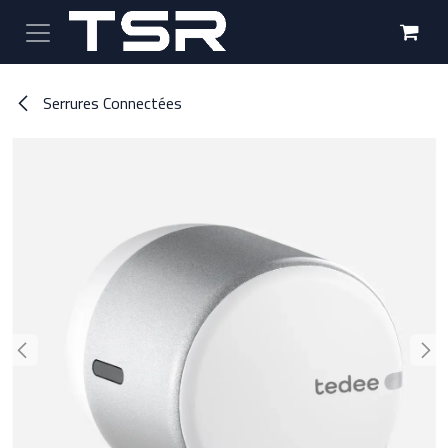
Se rendre au contenu
Serrures Connectées