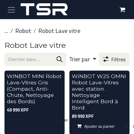
Se rendre au contenu
...
Robot
Robot Lave vitre
Robot Lave vitre
Trier par
Filtres
Réassort en cours
Bientôt en Magasin
WINBOT MINI Robot
WINBOT W2S OMNI
Lave-Vitres Gris
Robot Lave-Vitres
(Compact, Anti-
avec station.
Chute, Nettoyage
Nettoyage
des Bords)
Intelligent Bord à
Bord
49 990
XPF
89 990
XPF
Comparer
Ajouter à la liste de souhaits
Ajouter au panier