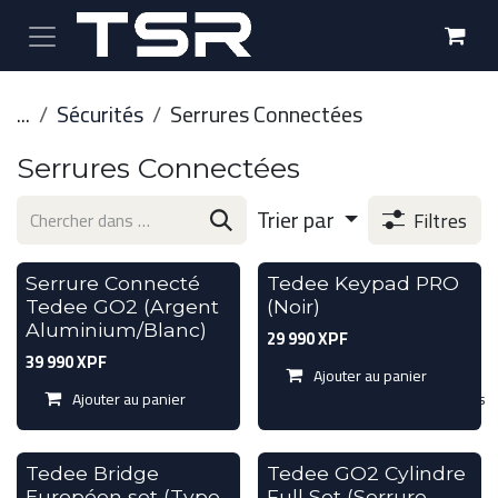
Se rendre au contenu
...
Sécurités
Serrures Connectées
Serrures Connectées
Trier par
Filtres
Serrure Connecté
Tedee Keypad PRO
Tedee GO2 (Argent
(Noir)
Aluminium/Blanc)
29 990
XPF
39 990
XPF
Ajouter au panier
Ajouter au panier
Ajouter à la liste de souhaits
Tedee Bridge
Tedee GO2 Cylindre
Européen set (Type
Full Set (Serrure