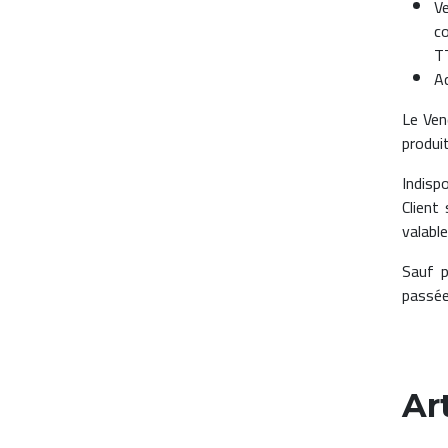
V
c
T
Ac
Le Ven
produit
Indisp
Client
valabl
Sauf p
passée
Ar