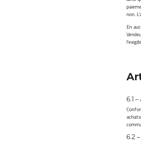
paieme
non. L
En auc
Vendeu
l'exigi
Ar
6.1 
Confor
achats
comman
6.2 