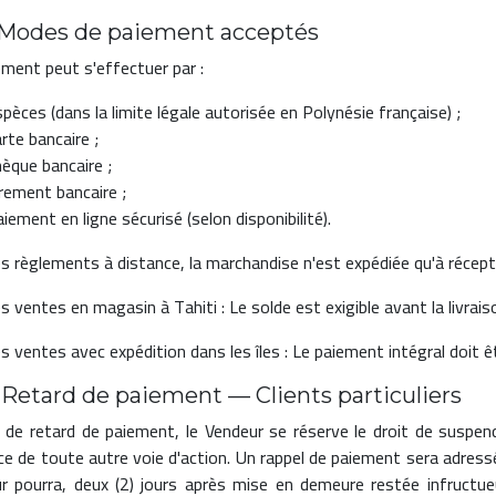
– Modes de paiement acceptés
ement peut s'effectuer par :
pèces (dans la limite légale autorisée en Polynésie française) ;
rte bancaire ;
èque bancaire ;
rement bancaire ;
iement en ligne sécurisé (selon disponibilité).
es règlements à distance, la marchandise n'est expédiée qu'à récep
s ventes en magasin à Tahiti : Le solde est exigible avant la livraiso
es ventes avec expédition dans les îles : Le paiement intégral doit ê
– Retard de paiement — Clients particuliers
 de retard de paiement, le Vendeur se réserve le droit de suspe
ice de toute autre voie d'action. Un rappel de paiement sera adress
r pourra, deux (2) jours après mise en demeure restée infructueus