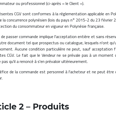
mateur ou professionnel (ci-après « le Client »).
ésentes CGV sont conformes à la réglementation applicable en Pol
e la concurrence polynésien (lois du pays n° 2015-2 du 23 février 
tection du consommateur en vigueur en Polynésie française.
t de passer commande implique l'acceptation entière et sans réserve
utre document tel que prospectus ou catalogue, lesquels n'ont qu'un
oment. Aucune condition particulière ne peut, sauf acceptation fo
tes CGV. Le fait que le Vendeur ne se prévale pas à un moment 
e pas qu'il a renoncé à s'en prévaloir ultérieurement.
éfice de la commande est personnel à l'acheteur et ne peut être cé
r.
ticle 2 – Produits