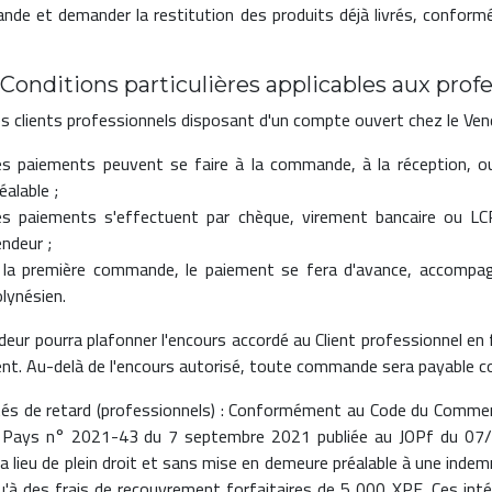
de et demander la restitution des produits déjà livrés, conformém
– Conditions particulières applicables aux prof
es clients professionnels disposant d'un compte ouvert chez le Ven
es paiements peuvent se faire à la commande, à la réception, ou
éalable ;
es paiements s'effectuent par chèque, virement bancaire ou LCR
ndeur ;
 la première commande, le paiement se fera d'avance, accompagn
lynésien.
deur pourra plafonner l'encours accordé au Client professionnel en 
nt. Au-delà de l'encours autorisé, toute commande sera payable 
tés de retard (professionnels) : Conformément au Code du Commerc
 Pays n° 2021-43 du 7 septembre 2021 publiée au JOPf du 07
 lieu de plein droit et sans mise en demeure préalable à une indemnit
qu'à des frais de recouvrement forfaitaires de 5 000 XPF. Ces int