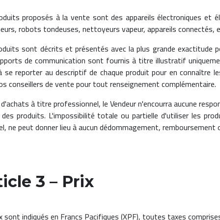
oduits proposés à la vente sont des appareils électroniques et
teurs, robots tondeuses, nettoyeurs vapeur, appareils connectés, et
oduits sont décrits et présentés avec la plus grande exactitude po
pports de communication sont fournis à titre illustratif uniqueme
 à se reporter au descriptif de chaque produit pour en connaître le
os conseillers de vente pour tout renseignement complémentaire.
 d'achats à titre professionnel, le Vendeur n'encourra aucune respo
t des produits. L'impossibilité totale ou partielle d'utiliser les p
el, ne peut donner lieu à aucun dédommagement, remboursement ou
icle 3 – Prix
ix sont indiqués en Francs Pacifiques (XPF), toutes taxes comprises 