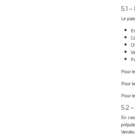
5.1 
Le pai
Es
Ca
Ch
Vi
Pa
Pour l
Pour le
Pour l
5.2 
En cas
préjud
Vendeu