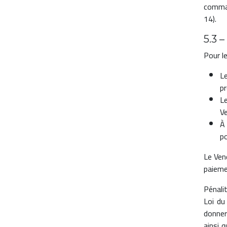
comman
14).
5.3 
Pour l
L
pr
L
Ve
À
po
Le Ven
paieme
Pénali
Loi du
donnera
ainsi 