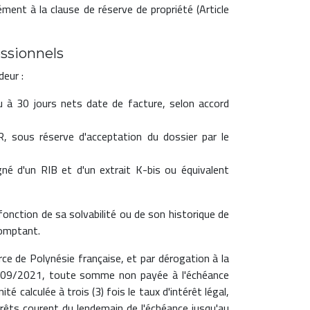
ent à la clause de réserve de propriété (Article
essionnels
deur :
 à 30 jours nets date de facture, selon accord
, sous réserve d'acceptation du dossier par le
é d'un RIB et d'un extrait K-bis ou équivalent
fonction de sa solvabilité ou de son historique de
comptant.
e de Polynésie française, et par dérogation à la
/09/2021, toute somme non payée à l'échéance
é calculée à trois (3) fois le taux d'intérêt légal,
érêts courent du lendemain de l'échéance jusqu'au