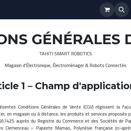
uit
Nos Marques
Services
Promo
ONS GÉNÉRALES 
TAHITI SMART ROBOTICS
Magasin d'Électronique, Électroménager & Robots Connectés
ticle 1 – Champ d'applicati
ésentes Conditions Générales de Vente (CGV) régissent la fa
ter, en magasin ou à distance, les produits et services propos
G67425 auprès du Registre du Commerce et des Sociétés de Pape
s Clemenceau – Papeete Mamao, Polynésie française (ci-après 