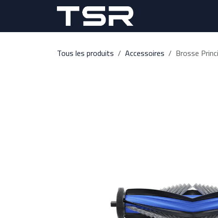
Se rendre au contenu
Accueil
Prod
Tous les produits
Accessoires
Brosse Prin