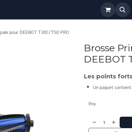
uit
Nos Marques
Services
Promo
cipale pour DEEBOT T30C/T50 PRO
Brosse Pri
DEEBOT T
Les points fort
Un paquet contient 
Prix