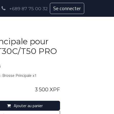
Se connecter
+689 87 75 00 32
ncipale pour
30C/T50 PRO
s
: Brosse Principale x1
3 500
XPF
Ajouter au panier